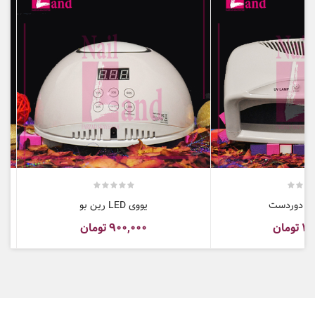
ناخن
ده دوردست
یووی LED رین بو
۳۵
تومان
۹۰۰,۰۰۰
تومان