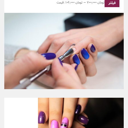
700,000 تومان
—
106,000 تومان
قیمت:
فیلتر